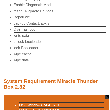
Enable Diagnostic Mod
reset FRP[moto Devices]
Repair wifi
backup Contact, apk’s
Over fast boot
write data
unlock bootloader
lock Bootloader
wipe cache
wipe data
System Requirement Miracle Thunder
Box 2.82
OS : Windows 7/8/8.1/10
RAM : 512 MB atau lebih