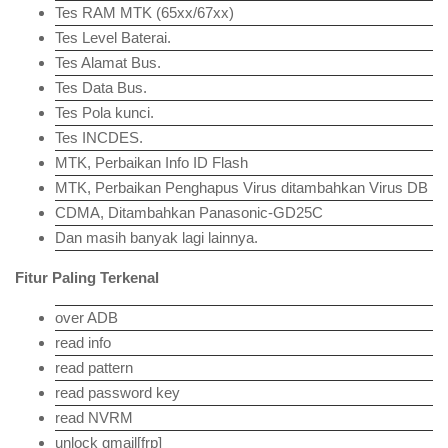
Tes RAM MTK (65xx/67xx)
Tes Level Baterai.
Tes Alamat Bus.
Tes Data Bus.
Tes Pola kunci.
Tes INCDES.
MTK, Perbaikan Info ID Flash
MTK, Perbaikan Penghapus Virus ditambahkan Virus DB
CDMA, Ditambahkan Panasonic-GD25C
Dan masih banyak lagi lainnya.
Fitur Paling Terkenal
over ADB
read info
read pattern
read password key
read NVRM
unlock gmail[frp]