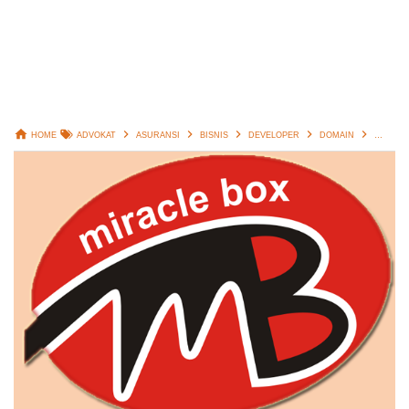
HOME
ADVOKAT
ASURANSI
BISNIS
DEVELOPER
DOMAIN
FINANC