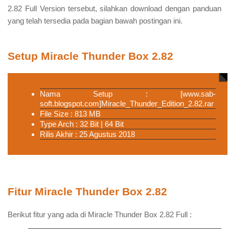
2.82 Full Version tersebut, silahkan download dengan panduan
yang telah tersedia pada bagian bawah postingan ini.
Setup Miracle Thunder Box 2.82
Nama Setup :
[www.sab-
soft.blogspot.com]Miracle_Thunder_Edition_2.82.rar
File Size : 813 MB
Type Arch : 32 Bit | 64 Bit
Rilis Akhir : 25 Agustus 2018
Fitur Miracle Thunder Box 2.82
Berikut fitur yang ada di Miracle Thunder Box 2.82 Full :