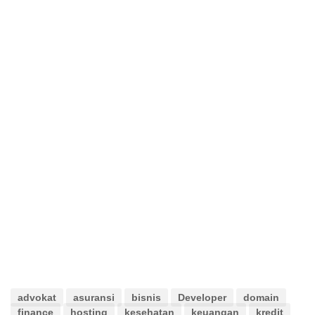
advokat
asuransi
bisnis
Developer
domain
finance
hosting
kesehatan
keuangan
kredit