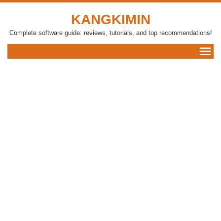
KANGKIMIN
Complete software guide: reviews, tutorials, and top recommendations!