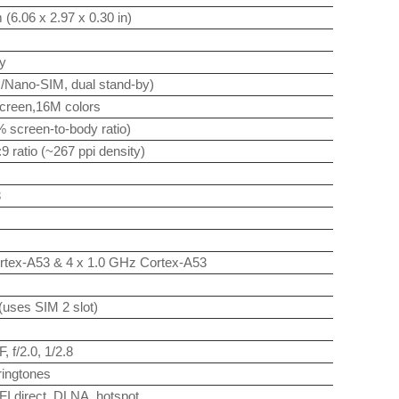
(6.06 x 2.97 x 0.30 in)
dy
M/Nano-SIM, dual stand-by)
screen,16M colors
% screen-to-body ratio)
9 ratio (~267 ppi density)
3
rtex-A53 & 4 x 1.0 GHz Cortex-A53
(uses SIM 2 slot)
 f/2.0, 1/2.8
ringtones
FI direct, DLNA, hotspot