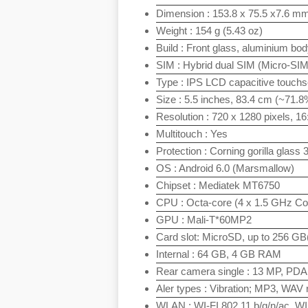
Dimension : 153.8 x 75.5 x7.6 mm 
Weight : 154 g (5.43 oz)
Build : Front glass, aluminium bo
SIM : Hybrid dual SIM (Micro-SI
Type : IPS LCD capacitive touch
Size : 5.5 inches, 83.4 cm (~71.8
Resolution : 720 x 1280 pixels, 16:
Multitouch : Yes
Protection : Corning gorilla glass 
OS : Android 6.0 (Marsmallow)
Chipset : Mediatek MT6750
CPU : Octa-core (4 x 1.5 GHz Co
GPU : Mali-T*60MP2
Card slot: MicroSD, up to 256 GB
Internal : 64 GB, 4 GB RAM
Rear camera single : 13 MP, PDAF,
Aler types : Vibration; MP3, WAV 
WLAN : WI-FI 802.11 b/g/n/ac, WI