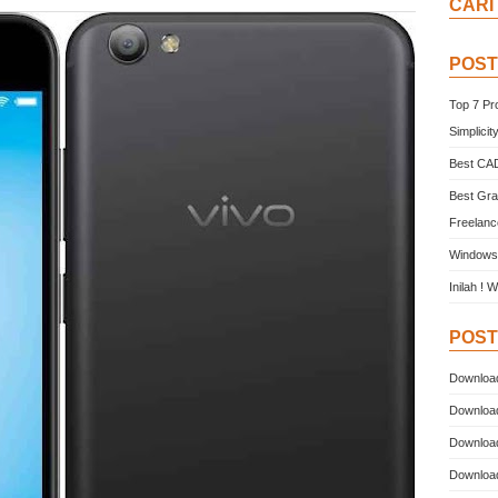
CARI
POST
Top 7 Pr
Simplicit
Best CAD
Best Gra
Freelanc
Windows 
Inilah !
POST
Download
Download
Download
Download