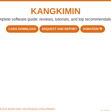
KANGKIMIN
plete software guide: reviews, tutorials, and top recommendati
CARA DOWNLOAD
REQUEST AND REPORT
DONATION 💛
TOCK ROM VIVO V5S PD1612 OTA UPDATE