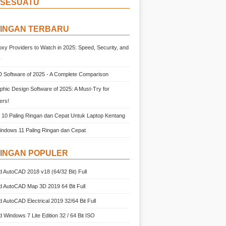
 SESUATU
INGAN TERBARU
oxy Providers to Watch in 2025: Speed, Security, and
y
 Software of 2025 - A Complete Comparison
phic Design Software of 2025: A Must-Try for
ers!
10 Paling Ringan dan Cepat Untuk Laptop Kentang
 Windows 11 Paling Ringan dan Cepat
INGAN POPULER
 AutoCAD 2018 v18 (64/32 Bit) Full
 AutoCAD Map 3D 2019 64 Bit Full
 AutoCAD Electrical 2019 32/64 Bit Full
 Windows 7 Lite Edition 32 / 64 Bit ISO