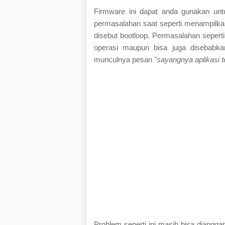
Firmware ini dapat anda gunakan unt
permasalahan saat seperti menampilkan
disebut bootloop. Permasalahan sepert
operasi maupun bisa juga disebabkan
munculnya pesan "
sayangnya aplikasi te
Problem seperti ini masih bisa diang