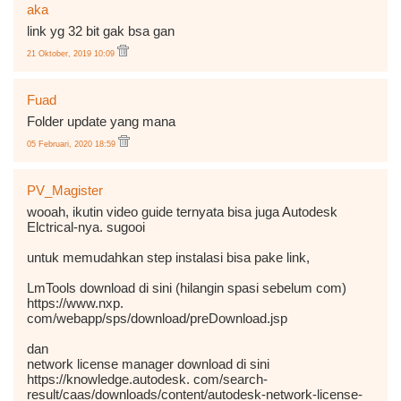
aka
link yg 32 bit gak bsa gan
21 Oktober, 2019 10:09
Fuad
Folder update yang mana
05 Februari, 2020 18:59
PV_Magister
wooah, ikutin video guide ternyata bisa juga Autodesk
Elctrical-nya. sugooi
untuk memudahkan step instalasi bisa pake link,
LmTools download di sini (hilangin spasi sebelum com)
https://www.nxp.
com/webapp/sps/download/preDownload.jsp
dan
network license manager download di sini
https://knowledge.autodesk. com/search-
result/caas/downloads/content/autodesk-network-license-