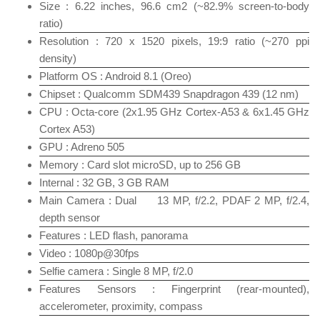
Size : 6.22 inches, 96.6 cm2 (~82.9% screen-to-body
ratio)
Resolution : 720 x 1520 pixels, 19:9 ratio (~270 ppi
density)
Platform OS : Android 8.1 (Oreo)
Chipset : Qualcomm SDM439 Snapdragon 439 (12 nm)
CPU : Octa-core (2x1.95 GHz Cortex-A53 & 6x1.45 GHz
Cortex A53)
GPU : Adreno 505
Memory : Card slot microSD, up to 256 GB
Internal : 32 GB, 3 GB RAM
Main Camera : Dual 13 MP, f/2.2, PDAF 2 MP, f/2.4,
depth sensor
Features : LED flash, panorama
Video : 1080p@30fps
Selfie camera : Single 8 MP, f/2.0
Features Sensors : Fingerprint (rear-mounted),
accelerometer, proximity, compass