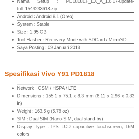
Nama Setup : PD1818EF_EX_A_1.6.17-update-
full_1544233618.zip
Android : Android 8.1 (Oreo)
System : Stable
Size : 1.95 GB
Tool Flasher : Recovery Mode with SDCard / MicroSD
Saya Posting : 09 Januari 2019
Spesifikasi Vivo Y91 PD1818
Network : GSM / HSPA / LTE
Dimensions : 155.1 x 75.1 x 8.3 mm (6.11 x 2.96 x 0.33
in)
Weight : 163.5 g (5.78 oz)
SIM : Dual SIM (Nano-SIM, dual stand-by)
Display Type : IPS LCD capacitive touchscreen, 16M
colors